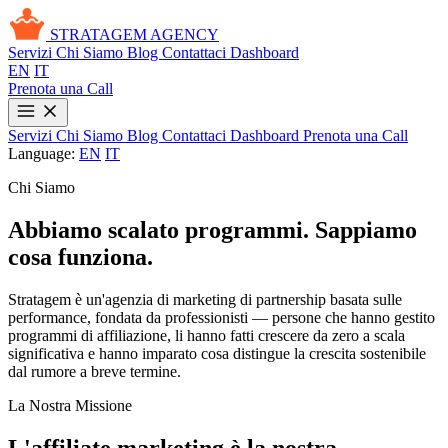
STRATAGEM
AGENCY
Servizi
Chi Siamo
Blog
Contattaci
Dashboard
EN
IT
Prenota una Call
Servizi
Chi Siamo
Blog
Contattaci
Dashboard
Prenota una Call
Language:
EN
IT
Chi Siamo
Abbiamo scalato programmi. Sappiamo
cosa funziona.
Stratagem è un'agenzia di marketing di partnership basata sulle
performance, fondata da professionisti — persone che hanno gestito
programmi di affiliazione, li hanno fatti crescere da zero a scala
significativa e hanno imparato cosa distingue la crescita sostenibile
dal rumore a breve termine.
La Nostra Missione
L'affiliate marketing è la nostra